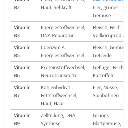
B2
Haut, Sehkraft
Eier
, grünes
Gemüse
Vitamin
Energiestoffwechsel,
Fleisch, Fisch,
B3
DNA-Reparatur
Vollkornproduk
Vitamin
Coenzym A,
Fleisch, Gemüse
B5
Energiestoffwechsel
Getreide
Vitamin
Proteinstoffwechsel,
Geflügel, Fisch,
B6
Neurotransmitter
Kartoffeln
Vitamin
Kohlenhydrat-,
Eier, Nüsse,
B7
Fettstoffwechsel,
Sojabohnen
Haut, Haar
Vitamin
Zellteilung, DNA-
Grünes
B9
Synthese
Blattgemüse,