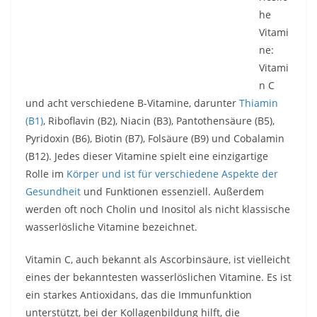
he
Vitami
ne:
Vitami
n C
und acht verschiedene B-Vitamine, darunter
Thiamin
(B1)
, Riboflavin (B2), Niacin (B3), Pantothensäure (B5),
Pyridoxin (B6), Biotin (B7), Folsäure (B9) und Cobalamin
(B12). Jedes dieser Vitamine spielt eine einzigartige
Rolle im
Körper und ist für verschiedene Aspekte der
Gesundheit
und Funktionen essenziell. Außerdem
werden oft noch Cholin und Inositol als nicht klassische
wasserlösliche Vitamine bezeichnet.
Vitamin C, auch bekannt als Ascorbinsäure, ist vielleicht
eines der bekanntesten wasserlöslichen Vitamine. Es ist
ein starkes Antioxidans, das die Immunfunktion
unterstützt, bei der Kollagenbildung hilft, die