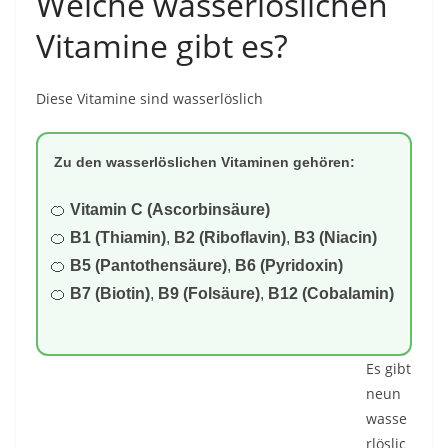
Welche wasserlöslichen
Vitamine gibt es?
Diese Vitamine sind wasserlöslich
Zu den wasserlöslichen Vitaminen gehören:
Vitamin C (Ascorbinsäure)
B1 (Thiamin)
,
B2 (Riboflavin)
,
B3 (Niacin)
B5 (Pantothensäure)
,
B6 (Pyridoxin)
B7 (Biotin)
,
B9 (Folsäure)
,
B12 (Cobalamin)
Es gibt
neun
wasse
rlöslic