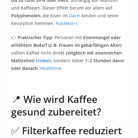
bis zu rund 39 % oder mehr
, abhängig von Mahlzeit
und Kaffeeart. Dieser Effekt beruht vor allem auf
Polyphenolen
, die Eisen im
Darm
binden und seine
Resorption hemmen.
PubMed
+1
👉
Praktischer Tipp:
Personen mit
Eisenmangel oder
erhöhtem Bedarf (z. B. Frauen im gebärfähigen Alter)
sollten Kaffee nicht direkt
zeitgleich mit eisenreichen
Mahlzeiten
trinken
, sondern lieber
1–2 Stunden davor
oder danach
.
Healthline
📍
Wie wird Kaffee
gesund zubereitet?
✅
Filterkaffee reduziert