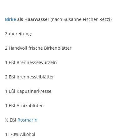
Birke
als Haarwasser
(nach Susanne Fischer-Rezzi)
Zubereitung:
2 Handvoll frische Birkenblätter
1 Eßl Brennesselwurzeln
2 Eßl brennesselblätter
1 Eßl Kapuzinerkresse
1 Eßl Arnikablüten
½ Eßl
Rosmarin
1l 70% Alkohol