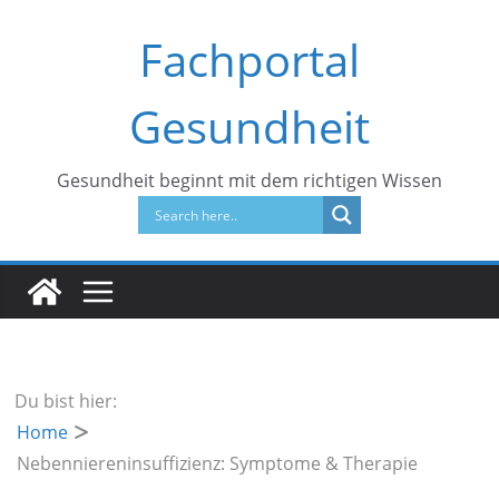
Zum
Fachportal
Inhalt
springen
Gesundheit
Gesundheit beginnt mit dem richtigen Wissen
Du bist hier:
Home
Nebenniereninsuffizienz: Symptome & Therapie