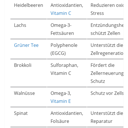
Heidelbeeren
Antioxidantien,
Reduzieren oxida
Vitamin C
Stress
Lachs
Omega-3-
Entzündungshe
Fettsäuren
schützt Zellen
Grüner Tee
Polyphenole
Unterstützt die
(EGCG)
Zellregeneration
Brokkoli
Sulforaphan,
Fördert die
Vitamin C
Zellerneuerung 
Schutz
Walnüsse
Omega-3,
Schutz vor Zells
Vitamin E
Spinat
Antioxidantien,
Unterstützt die 
Folsäure
Reparatur