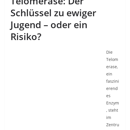
Telomerase: Der
Schlüssel zu ewiger
Jugend – oder ein
Risiko?
Die
Telom
erase,
ein
faszini
erend
es
Enzym
, steht
im
Zentru