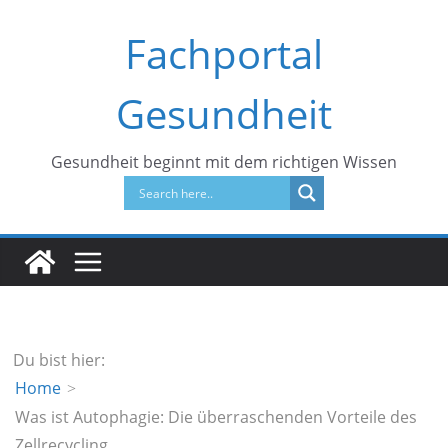
Zum
Fachportal
Inhalt
springen
Gesundheit
Gesundheit beginnt mit dem richtigen Wissen
Du bist hier:
Home
Was ist Autophagie: Die überraschenden Vorteile des
Zellrecycling