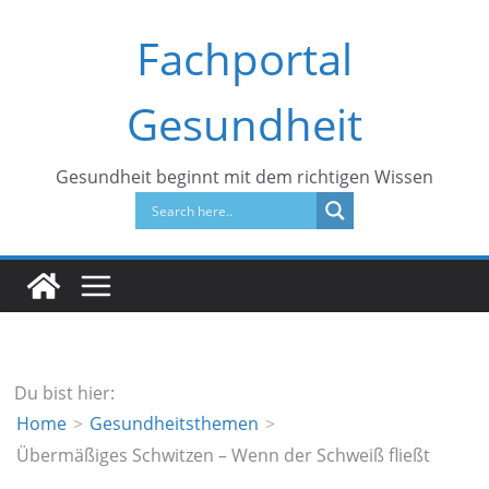
Zum
Fachportal
Inhalt
springen
Gesundheit
Gesundheit beginnt mit dem richtigen Wissen
Du bist hier:
Home
Gesundheitsthemen
Übermäßiges Schwitzen – Wenn der Schweiß fließt