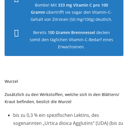
Bombe! Mit
333 mg Vitamin C pro 100
Gramm
übertrifft sie sogar den Vitamin-C-
Gehalt von Zitronen (50 mg/100g) deutlich.
Bereits
100 Gramm Brennnessel
decken
somit den täglichen Vitamin-C-Bedarf eines
Erwachsenen.
Wurzel
Zusätzlich zu den Wirkstoffen, welche sich in den Blättern/
Kraut befinden, besitzt die Wurzel
bis zu 0,3 % ein spezifischen Lektins, des
sogenannten „Urtica dioica Agglutins“ (UDA) (bis zu