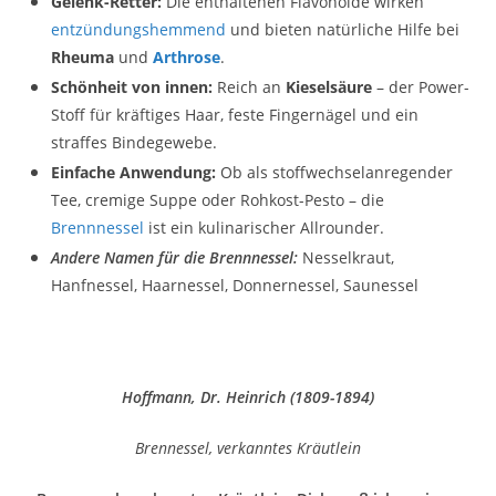
Gelenk-Retter:
Die enthaltenen Flavonoide wirken
entzündungshemmend
und bieten natürliche Hilfe bei
Rheuma
und
Arthrose
.
Schönheit von innen:
Reich an
Kieselsäure
– der Power-
Stoff für kräftiges Haar, feste Fingernägel und ein
straffes Bindegewebe.
Einfache Anwendung:
Ob als stoffwechselanregender
Tee, cremige Suppe oder Rohkost-Pesto – die
Brennnessel
ist ein kulinarischer Allrounder.
Andere Namen für die Brennnessel:
Nesselkraut,
Hanfnessel, Haarnessel, Donnernessel, Saunessel
Hoffmann, Dr. Heinrich (1809-1894)
Brennessel, verkanntes Kräutlein