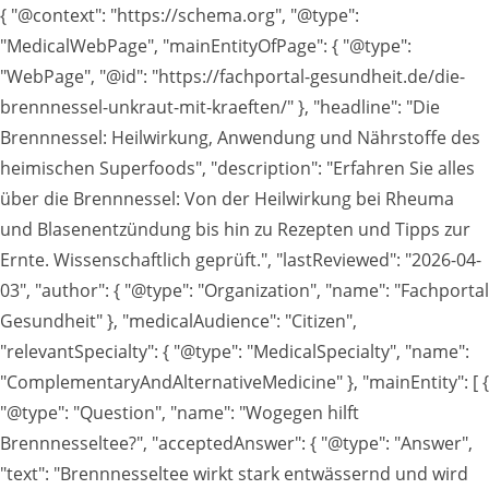
{ "@context": "https://schema.org", "@type":
"MedicalWebPage", "mainEntityOfPage": { "@type":
"WebPage", "@id": "https://fachportal-gesundheit.de/die-
brennnessel-unkraut-mit-kraeften/" }, "headline": "Die
Brennnessel: Heilwirkung, Anwendung und Nährstoffe des
heimischen Superfoods", "description": "Erfahren Sie alles
über die Brennnessel: Von der Heilwirkung bei Rheuma
und Blasenentzündung bis hin zu Rezepten und Tipps zur
Ernte. Wissenschaftlich geprüft.", "lastReviewed": "2026-04-
03", "author": { "@type": "Organization", "name": "Fachportal
Gesundheit" }, "medicalAudience": "Citizen",
"relevantSpecialty": { "@type": "MedicalSpecialty", "name":
"ComplementaryAndAlternativeMedicine" }, "mainEntity": [ {
"@type": "Question", "name": "Wogegen hilft
Brennnesseltee?", "acceptedAnswer": { "@type": "Answer",
"text": "Brennnesseltee wirkt stark entwässernd und wird