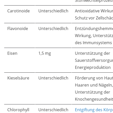
Stoffwechselprozes
Carotinoide
Unterschiedlich
Antioxidative Wirku
Schutz vor Zellschä
Flavonoide
Unterschiedlich
Entzündungshemm
Wirkung, Unterstüt
des Immunsystems
Eisen
1,5 mg
Unterstützung der
Sauerstoffversorgu
Energieproduktion
Kieselsäure
Unterschiedlich
Förderung von Haut
Haaren und Nägeln,
Unterstützung der
Knochengesundhei
Chlorophyll
Unterschiedlich
Entgiftung des Körp