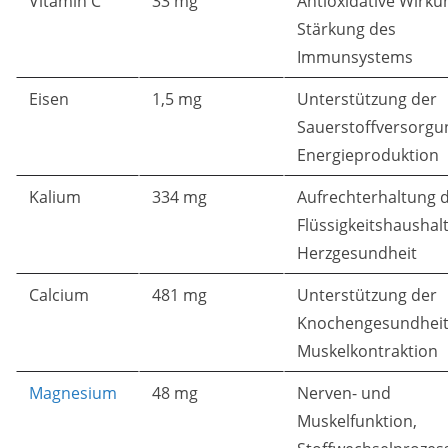
Vitamin C
33 mg
Antioxidative Wirku
Stärkung des
Immunsystems
Eisen
1,5 mg
Unterstützung der
Sauerstoffversorgu
Energieproduktion
Kalium
334 mg
Aufrechterhaltung 
Flüssigkeitshaushalt
Herzgesundheit
Calcium
481 mg
Unterstützung der
Knochengesundheit
Muskelkontraktion
Magnesium
48 mg
Nerven- und
Muskelfunktion,