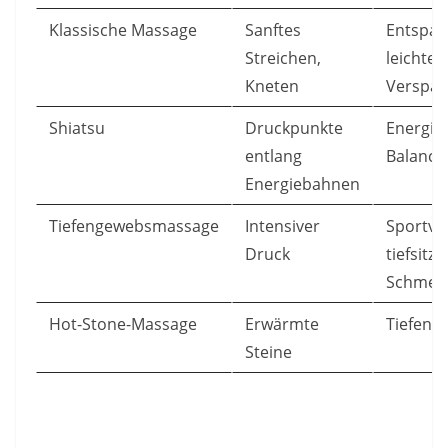
Klassische Massage
Sanftes
Entspan
Streichen,
leichter
Kneten
Verspa
Shiatsu
Druckpunkte
Energie
entlang
Balance
Energiebahnen
Tiefengewebsmassage
Intensiver
Sportve
Druck
tiefsitz
Schmer
Hot-Stone-Massage
Erwärmte
Tiefene
Steine