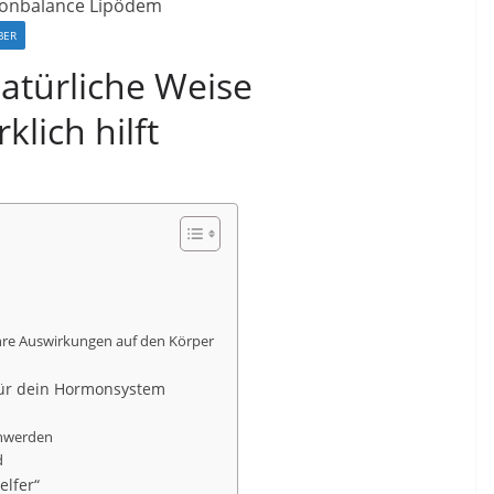
BER
atürliche Weise
klich hilft
hre Auswirkungen auf den Körper
 für dein Hormonsystem
chwerden
d
elfer“