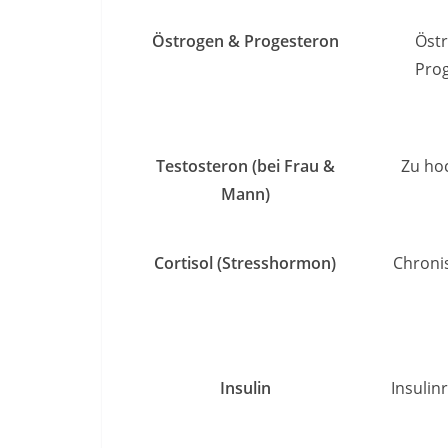
Östrogen & Progesteron
Öst
Pro
Testosteron (bei Frau &
Zu hoc
Mann)
Cortisol (Stresshormon)
Chroni
Insulin
Insulin