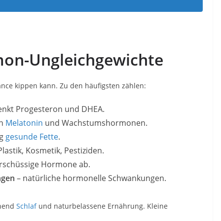
mon-Ungleichgewichte
ance kippen kann. Zu den häufigsten zählen:
senkt Progesteron und DHEA.
on
Melatonin
und Wachstumshormonen.
ig
gesunde Fette
.
 Plastik, Kosmetik, Pestiziden.
erschüssige Hormone ab.
ngen
– natürliche hormonelle Schwankungen.
chend
Schlaf
und naturbelassene Ernährung. Kleine