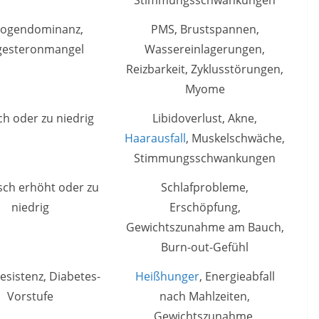
Stimmungsschwankungen
rogendominanz,
PMS, Brustspannen,
gesteronmangel
Wassereinlagerungen,
Reizbarkeit, Zyklusstörungen,
Myome
h oder zu niedrig
Libidoverlust, Akne,
Haarausfall
, Muskelschwäche,
Stimmungsschwankungen
sch erhöht oder zu
Schlafprobleme,
niedrig
Erschöpfung,
Gewichtszunahme am Bauch,
Burn-out-Gefühl
resistenz, Diabetes-
Heißhunger
, Energieabfall
Vorstufe
nach Mahlzeiten,
Gewichtszunahme,