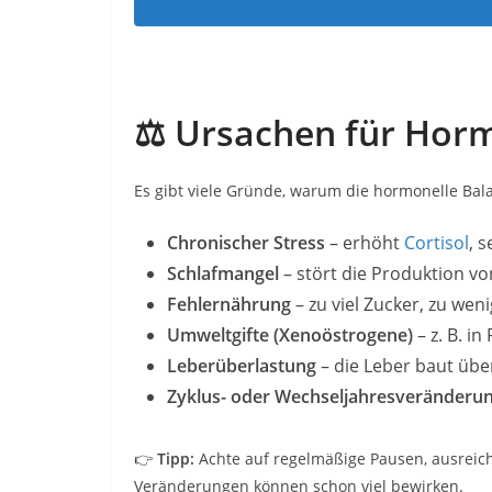
⚖️ Ursachen für Hor
Es gibt viele Gründe, warum die hormonelle Bal
Chronischer Stress
– erhöht
Cortisol
, 
Schlafmangel
– stört die Produktion v
Fehlernährung
– zu viel Zucker, zu wen
Umweltgifte (Xenoöstrogene)
– z. B. in
Leberüberlastung
– die Leber baut üb
Zyklus- oder Wechseljahresveränderu
👉
Tipp:
Achte auf regelmäßige Pausen, ausrei
Veränderungen können schon viel bewirken.