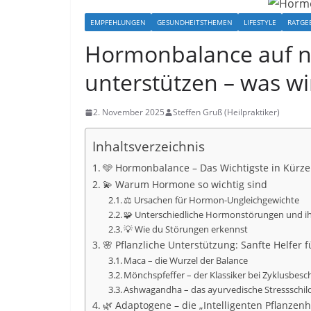
EMPFEHLUNGEN
GESUNDHEITSTHEMEN
LIFESTYLE
RATGE
Hormonbalance auf n
unterstützen – was wir
2. November 2025
Steffen Gruß (Heilpraktiker)
Inhaltsverzeichnis
🩵 Hormonbalance – Das Wichtigste in Kürze
💫 Warum Hormone so wichtig sind
⚖️ Ursachen für Hormon-Ungleichgewichte
🧩 Unterschiedliche Hormonstörungen und i
💡 Wie du Störungen erkennst
🌸 Pflanzliche Unterstützung: Sanfte Helfer
Maca – die Wurzel der Balance
Mönchspfeffer – der Klassiker bei Zyklusbes
Ashwagandha – das ayurvedische Stressschil
🌿 Adaptogene – die „Intelligenten Pflanzenh