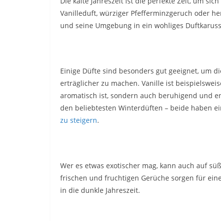
Die kalte Jahreszeit ist die perfekte Zeit, um s
Vanilleduft, würziger Pfefferminzgeruch oder her
und seine Umgebung in ein wohliges Duftkarusse
Einige Düfte sind besonders gut geeignet, um 
erträglicher zu machen. Vanille ist beispielswei
aromatisch ist, sondern auch beruhigend und e
den beliebtesten Winterdüften – beide haben e
zu steigern
.
Wer es etwas exotischer mag, kann auch auf süß
frischen und fruchtigen Gerüche sorgen für e
in die dunkle Jahreszeit.