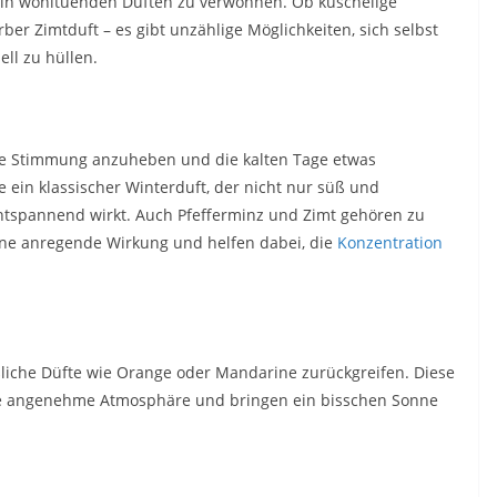
ich in wohltuenden Düften zu verwöhnen. Ob kuschelige
ber Zimtduft – es gibt unzählige Möglichkeiten, sich selbst
ll zu hüllen.
die Stimmung anzuheben und die kalten Tage etwas
se ein klassischer Winterduft, der nicht nur süß und
ntspannend wirkt. Auch Pfefferminz und Zimt gehören zu
ine anregende Wirkung und helfen dabei, die
Konzentration
liche Düfte wie Orange oder Mandarine zurückgreifen. Diese
ine angenehme Atmosphäre und bringen ein bisschen Sonne