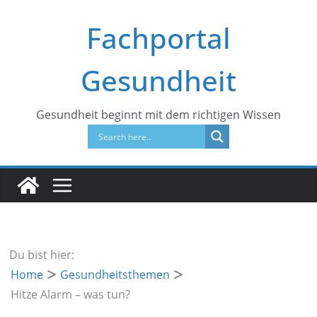
Zum
Fachportal
Inhalt
springen
Gesundheit
Gesundheit beginnt mit dem richtigen Wissen
Du bist hier:
Home
Gesundheitsthemen
Hitze Alarm – was tun?