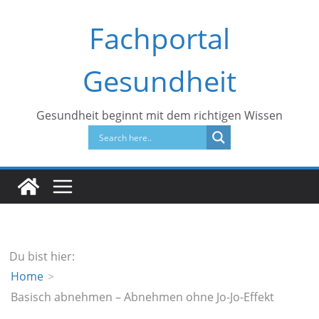
Zum
Fachportal
Inhalt
springen
Gesundheit
Gesundheit beginnt mit dem richtigen Wissen
Du bist hier:
Home
Basisch abnehmen – Abnehmen ohne Jo-Jo-Effekt