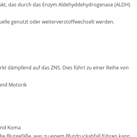
odukt, das durch das Enzym Aldehyddehydrogenase (ALDH)
elle genutzt oder weiterverstoffwechselt werden.
rkt dämpfend auf das ZNS. Dies führt zu einer Reihe von
und Motorik
 und Koma
die Blutgefäße, was zu einem Blutdruckabfall führen kann.