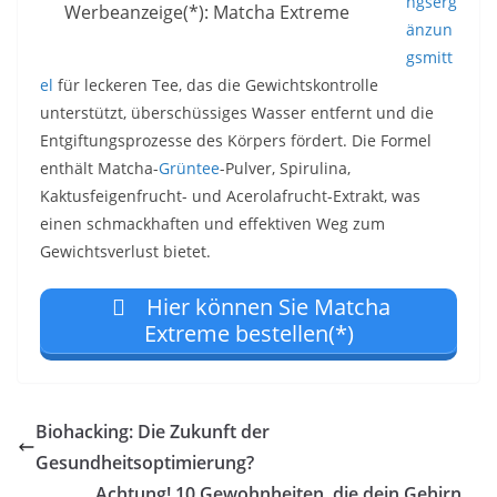
ngserg
Werbeanzeige(*): Matcha Extreme
änzun
gsmitt
el
für leckeren Tee, das die Gewichtskontrolle
unterstützt, überschüssiges Wasser entfernt und die
Entgiftungsprozesse des Körpers fördert. Die Formel
enthält Matcha-
Grüntee
-Pulver, Spirulina,
Kaktusfeigenfrucht- und Acerolafrucht-Extrakt, was
einen schmackhaften und effektiven Weg zum
Gewichtsverlust bietet.
Hier können Sie Matcha
Extreme bestellen(*)
Biohacking: Die Zukunft der
Gesundheitsoptimierung?
Achtung! 10 Gewohnheiten, die dein Gehirn