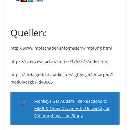
Quellen:
http://www.impfschaden.info/masern/impfung.html
https://sciencev2.orf.at/stories/1757877/index.html
https://sozialgerichtsbarkeit.de/sgb/esgb/show.php?
modul=esgb&id=3666
Monkeys Get Autism-like Reactions to
MMR & Other Vaccines In University of
Pittsburgh Vaccine Study