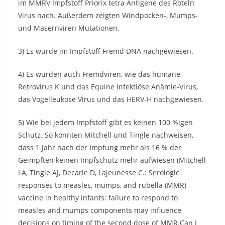
im MMRV Impfstoff Priorix tetra Antigene des Röteln
Virus nach. Außerdem zeigten Windpocken-, Mumps-
und Masernviren Mutationen.
3) Es wurde im Impfstoff Fremd DNA nachgewiesen.
4) Es wurden auch Fremdviren, wie das humane
Retrovirus K und das Equine Infektiöse Anämie-Virus,
das Vogelleukose Virus und das HERV-H nachgewiesen.
5) Wie bei jedem Impfstoff gibt es keinen 100 %igen
Schutz. So konnten Mitchell und Tingle nachweisen,
dass 1 Jahr nach der Impfung mehr als 16 % der
Geimpften keinen Impfschutz mehr aufwiesen (Mitchell
LA, Tingle AJ, Decarie D, Lajeunesse C.: Serologic
responses to measles, mumps, and rubella (MMR)
vaccine in healthy infants: failure to respond to
measles and mumps components may influence
decisions on timing of the second dose of MMR.Can J