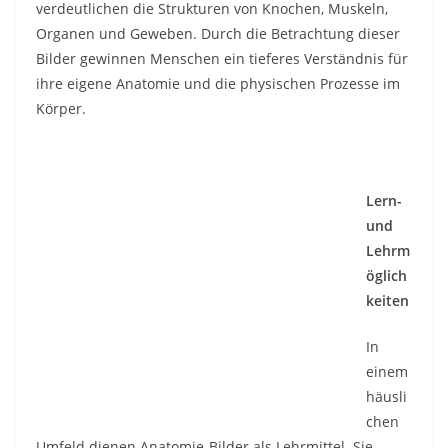
verdeutlichen die Strukturen von Knochen, Muskeln,
Organen und Geweben. Durch die Betrachtung dieser
Bilder gewinnen Menschen ein tieferes Verständnis für
ihre eigene Anatomie und die physischen Prozesse im
Körper.
Lern-
und
Lehrm
öglich
keiten
In
einem
häusli
chen
Umfeld dienen Anatomie-Bilder als Lehrmittel. Sie