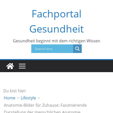
Zum
Fachportal
Inhalt
springen
Gesundheit
Gesundheit beginnt mit dem richtigen Wissen
Du bist hier:
Home
Lifestyle
Anatomie-Bilder für Zuhause: Faszinierende
Darstellung der menschlichen Anatomie