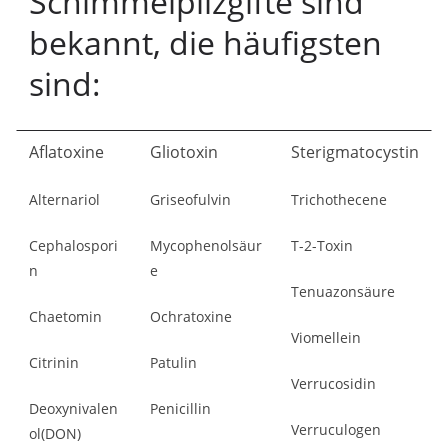
Schimmelpilzgifte sind
bekannt, die häufigsten
sind:
Aflatoxine
Gliotoxin
Sterigmatocystin
Alternariol
Griseofulvin
Trichothecene
Cephalospori
Mycophenolsäur
T-2-Toxin
n
e
Tenuazonsäure
Chaetomin
Ochratoxine
Viomellein
Citrinin
Patulin
Verrucosidin
Deoxynivalen
Penicillin
Verruculogen
ol(DON)