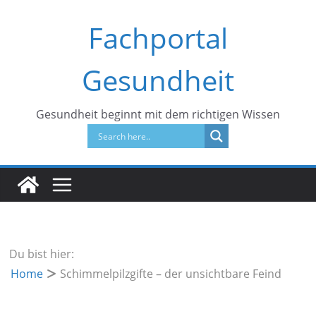
Zum
Fachportal
Inhalt
springen
Gesundheit
Gesundheit beginnt mit dem richtigen Wissen
Du bist hier:
Home
Schimmelpilzgifte – der unsichtbare Feind