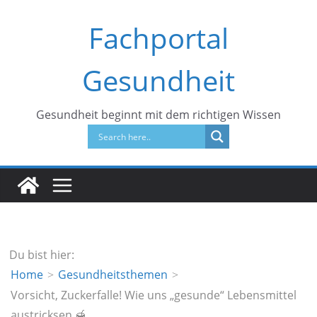
Zum
Fachportal
Inhalt
springen
Gesundheit
Gesundheit beginnt mit dem richtigen Wissen
Du bist hier:
Home
Gesundheitsthemen
Vorsicht, Zuckerfalle! Wie uns „gesunde“ Lebensmittel
austricksen 🍯