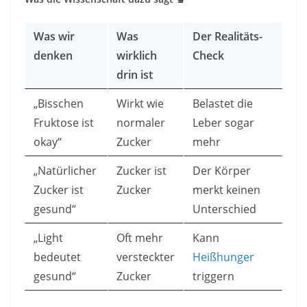
Was wir
Was
Der Realitäts-
denken
wirklich
Check
drin ist
„Bisschen
Wirkt wie
Belastet die
Fruktose ist
normaler
Leber sogar
okay“
Zucker
mehr
„Natürlicher
Zucker ist
Der Körper
Zucker ist
Zucker
merkt keinen
gesund“
Unterschied
„Light
Oft mehr
Kann
bedeutet
versteckter
Heißhunger
gesund“
Zucker
triggern