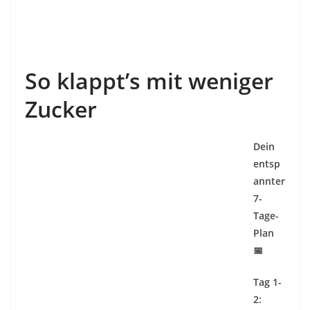
So klappt’s mit weniger
Zucker
Dein
entsp
annter
7-
Tage-
Plan
📅
Tag 1-
2: