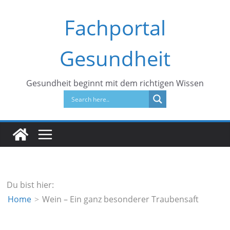
Zum
Fachportal
Inhalt
springen
Gesundheit
Gesundheit beginnt mit dem richtigen Wissen
Du bist hier:
Home
Wein – Ein ganz besonderer Traubensaft