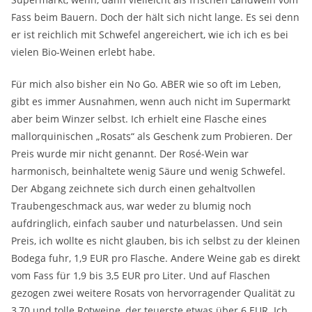
Fass beim Bauern. Doch der hält sich nicht lange. Es sei denn
er ist reichlich mit Schwefel angereichert, wie ich ich es bei
vielen Bio-Weinen erlebt habe.
Für mich also bisher ein No Go. ABER wie so oft im Leben,
gibt es immer Ausnahmen, wenn auch nicht im Supermarkt
aber beim Winzer selbst. Ich erhielt eine Flasche eines
mallorquinischen „Rosats“ als Geschenk zum Probieren. Der
Preis wurde mir nicht genannt. Der Rosé-Wein war
harmonisch, beinhaltete wenig Säure und wenig Schwefel.
Der Abgang zeichnete sich durch einen gehaltvollen
Traubengeschmack aus, war weder zu blumig noch
aufdringlich, einfach sauber und naturbelassen. Und sein
Preis, ich wollte es nicht glauben, bis ich selbst zu der kleinen
Bodega fuhr, 1,9 EUR pro Flasche. Andere Weine gab es direkt
vom Fass für 1,9 bis 3,5 EUR pro Liter. Und auf Flaschen
gezogen zwei weitere Rosats von hervorragender Qualität zu
3,70 und tolle Rotweine, der teuerste etwas über 6 EUR. Ich