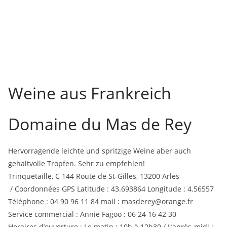
Weine aus Frankreich
D
omaine du
M
as de
R
ey
Hervorragende leichte und spritzige Weine aber auch
gehaltvolle Tropfen. Sehr zu empfehlen!
Trinquetaille, C 144 Route de St-Gilles, 13200 Arles
/
Coordonnées GPS
Latitude : 43.693864 Longitude : 4.56557
Téléphone :
04 90 96 11 84
mail :
masderey@orange.fr
Service commercial :
Annie Fagoo :
06 24 16 42 30
Horaires d’ouverture :
Le matin :
10h à 12h30 /
L’après-midi :