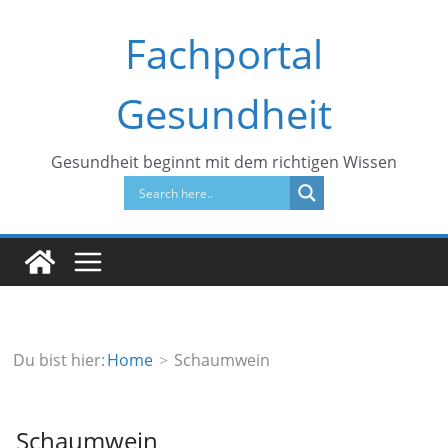
Zum
Fachportal
Inhalt
springen
Gesundheit
Gesundheit beginnt mit dem richtigen Wissen
Du bist hier:
Home
Schaumwein
Schaumwein